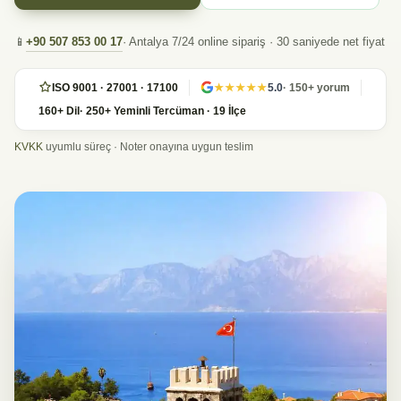
+90 507 853 00 17
📱
· Antalya 7/24 online sipariş · 30 saniyede net fiyat
ISO 9001 · 27001 · 17100
★★★★★
5.0
· 150+ yorum
160+ Dil
· 250+ Yeminli Tercüman · 19 İlçe
KVKK
uyumlu süreç · Noter onayına uygun teslim