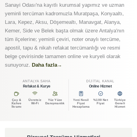
Sanayi Odası'na kayıtlı kurumsal yapımız ve uzman
yeminli tercüman kadromuzla Muratpaşa, Konyaaltı,
Lara, Kepez, Aksu, Döşemealtı, Manavgat, Alanya,
Kemer, Side ve Belek başta olmak üzere Antalya'nın
tüm ilçelerine; yeminli çeviri, noter onaylı tercüme,
apostil, tapu & nikah refakat tercümanlığı ve resmi
belge çevirisinde tamamen online ve kuryeli olarak
sunuyoruz.
Daha fazla
ANTALYA SAHA
DIJITAL KANAL
Refakat & Kurye
Online Hizmet
Çay &
Ücretsiz
Yüz Yüze
Yeni Nesil
%100 Net
Türkiye
Kahve
Wi-Fi
Danışmanlık
Fiyat
Fiyat
Geneli
İkramı
Hesaplama
Hizmet