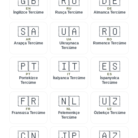
🇬🇧
🇷🇺
🇩🇪
EN
RU
DE
İngilizce Tercüme
Rusça Tercüme
Almanca Tercüme
🇸🇦
🇺🇦
🇷🇴
AR
UA
RO
Arapça Tercüme
Ukraynaca
Romence Tercüme
Tercüme
🇵🇹
🇮🇹
🇪🇸
PT
IT
ES
Portekizce
İtalyanca Tercüme
İspanyolca
Tercüme
Tercüme
🇫🇷
🇳🇱
🇺🇿
FR
NL
UZ
Fransızca Tercüme
Felemenkçe
Özbekçe Tercüme
Tercüme
🇨🇳
🇯🇵
🇦🇿