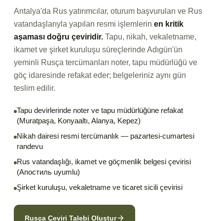
Antalya'da Rus yatırımcılar, oturum başvuruları ve Rus
vatandaşlarıyla yapılan resmi işlemlerin
en kritik
aşaması doğru çeviridir.
Tapu, nikah, vekaletname,
ikamet ve şirket kuruluşu süreçlerinde Adıgün'ün
yeminli Rusça tercümanları noter, tapu müdürlüğü ve
göç idaresinde refakat eder; belgeleriniz aynı gün
teslim edilir.
Tapu devirlerinde noter ve tapu müdürlüğüne refakat
(Muratpaşa, Konyaaltı, Alanya, Kepez)
Nikah dairesi resmi tercümanlık — pazartesi-cumartesi
randevu
Rus vatandaşlığı, ikamet ve göçmenlik belgesi çevirisi
(Апостиль uyumlu)
Şirket kuruluşu, vekaletname ve ticaret sicili çevirisi
Rusça Çeviri Talebi Oluştur