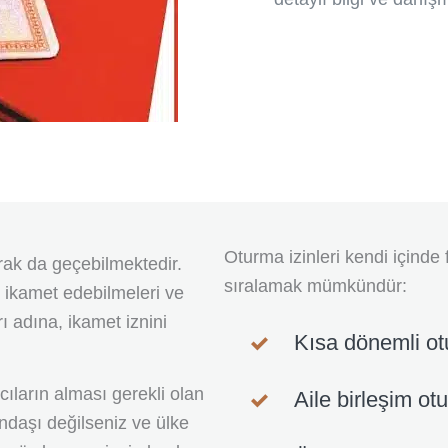
Oturma izinleri kendi içinde f
rak da geçebilmektedir.
sıralamak mümkündür:
e ikamet edebilmeleri ve
ı adına, ikamet iznini
Kısa dönemli ot
ıların alması gerekli olan
Aile birleşim ot
andaşı değilseniz ve ülke