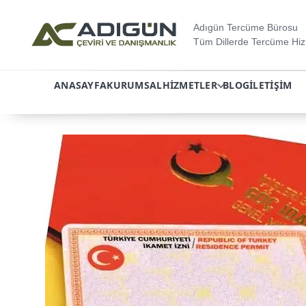
Adıgün Tercüme Bürosu
Tüm Dillerde Tercüme Hiz
ANASAYFA
KURUMSAL
HIZMETLER
BLOG
İLETIŞIM
İçeriğe
atla