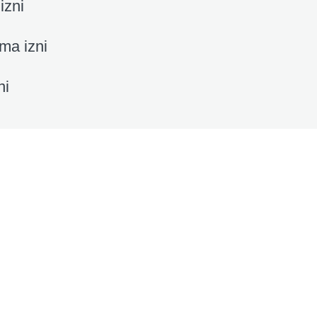
izni
ma izni
ni