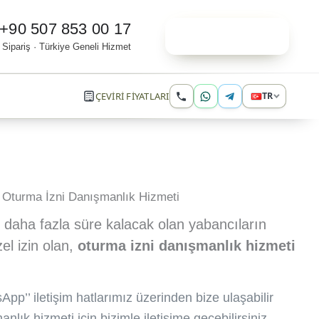
+90 507 853 00 17
Online Sipariş
 Sipariş · Türkiye Geneli Hizmet
ÇEVİRİ FİYATLARI
TR
Oturma İzni Danışmanlık Hizmeti
 daha fazla süre kalacak olan yabancıların
zel izin olan,
oturma izni danışmanlık hizmeti
App’’ iletişim hatlarımız üzerinden bize ulaşabilir
anlık hizmeti için bizimle iletişime geçebilirsiniz.