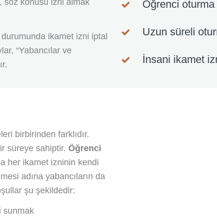
, söz konusu izni almak
Öğrenci oturma 
Uzun süreli otur
ı durumunda ikamet izni iptal
aylar, “Yabancılar ve
İnsani ikamet iz
r.
ri birbirinden farklıdır.
r süreye sahiptir.
Öğrenci
a her ikamet izninin kendi
enmesi adına yabancıların da
şullar şu şekildedir:
ri sunmak