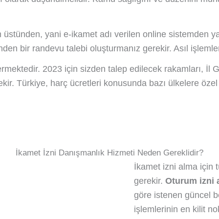
em üstünden, yani e-ikamet adı verilen online sistemden 
’nden bir randevu talebi oluşturmanız gerekir. Asıl işlemle
rmektedir. 2023 için sizden talep edilecek rakamları, İl 
ir. Türkiye, harç ücretleri konusunda bazı ülkelere özel b
İkamet İzni Danışmanlık Hizmeti Neden Gereklidir?
İkamet izni alma için 
gerekir.
Oturum izni
göre istenen güncel b
işlemlerinin en kilit n