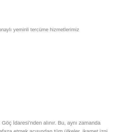
l Göç İdaresi’nden alınır. Bu, aynı zamanda
afaza etmek açısından tüm ülkeler, ikamet izni