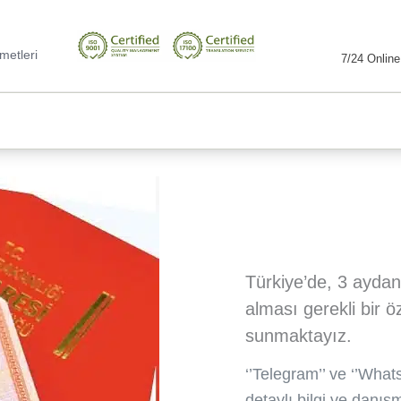
metleri
7/24 Online
Türkiye’de, 3 aydan
alması gerekli bir ö
sunmaktayız.
‘’Telegram’’ ve ‘’Whats
detaylı bilgi ve danışm