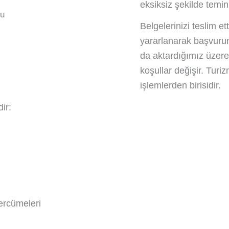
eksiksiz şekilde temin
Belgelerinizi teslim e
yararlanarak başvurun
da aktardığımız üzere
koşullar değişir.
Turiz
işlemlerden birisidir.
ir:
tercümeleri