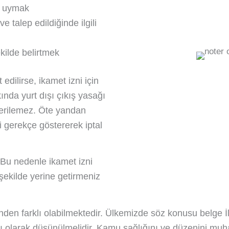
a uymak
e talep edildiğinde ilgili
kilde belirtmek
edilirse, ikamet izni için
ında yurt dışı çıkış yasağı
verilemez. Öte yandan
ni gerekçe göstererek iptal
 Bu nedenle ikamet izni
şekilde yerine getirmeniz
inden farklı olabilmektedir. Ülkemizde söz konusu belge İ
ı olarak düşünülmelidir. Kamu sağlığını ve düzenini muh