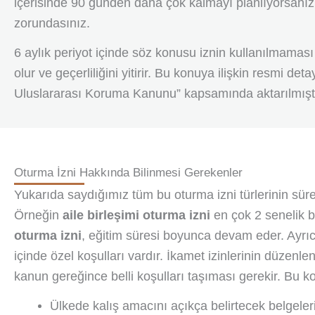
içerisinde 90 günden daha çok kalmayı planlıyorsanız
zorundasınız.
6 aylık periyot içinde söz konusu iznin kullanılmamas
olur ve geçerliliğini yitirir. Bu konuya ilişkin resmi det
Uluslararası Koruma Kanunu” kapsamında aktarılmıştı
Oturma İzni Hakkında Bilinmesi Gerekenler
Yukarıda saydığımız tüm bu oturma izni türlerinin sürele
Örneğin
aile birleşimi oturma izni
en çok 2 senelik bi
oturma izni
, eğitim süresi boyunca devam eder. Ayrıc
içinde özel koşulları vardır. İkamet izinlerinin düzenl
kanun gereğince belli koşulları taşıması gerekir. Bu ko
Ülkede kalış amacını açıkça belirtecek belgele