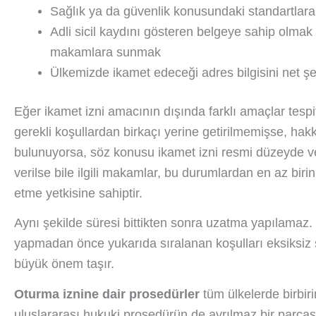
Sağlık ya da güvenlik konusundaki standartlar
Adli sicil kaydını gösteren belgeye sahip olmak v
makamlara sunmak
Ülkemizde ikamet edeceği adres bilgisini net şe
Eğer ikamet izni amacının dışında farklı amaçlar tespit 
gerekli koşullardan birkaçı yerine getirilmemişse, hakk
bulunuyorsa, söz konusu ikamet izni resmi düzeyde 
verilse bile ilgili makamlar, bu durumlardan en az biri
etme yetkisine sahiptir.
Aynı şekilde süresi bittikten sonra uzatma yapılamaz.
yapmadan önce yukarıda sıralanan koşulları eksiksiz 
büyük önem taşır.
Oturma iznine dair prosedürler
tüm ülkelerde birbir
uluslararası hukuki prosedürün de ayrılmaz bir parças