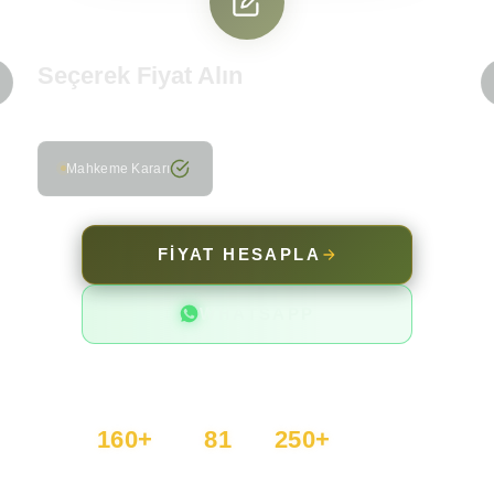
Seçerek Fiyat Alın
Belge türünü seçin, fiyatı anında görün
Mahkeme Kararı
FİYAT HESAPLA
WHATSAPP
AKILLI FİYAT MOTORUYLA 30 SANİYEDE NET
TEKLİF
160+
81
250+
DİL
İL
TERCÜMAN
Ticaret Odası Kayıtlı Limited Şirket · Sicil No: 9683