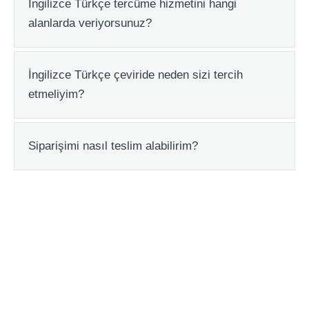
İngilizce Türkçe tercüme hizmetini hangi
Expa
alanlarda veriyorsunuz?
İngilizce Türkçe çeviride neden sizi tercih
Expa
etmeliyim?
Siparişimi nasıl teslim alabilirim?
Expa