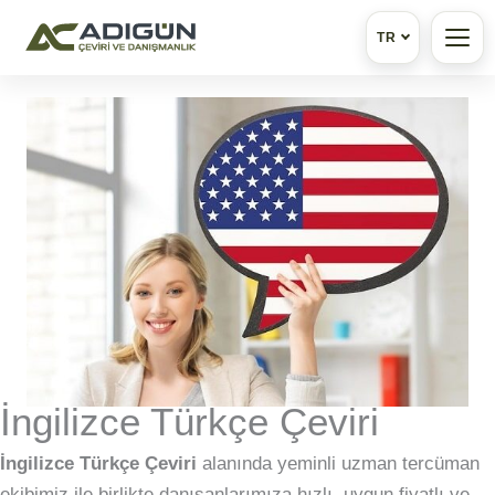
TR
İçeriğe
atla
İngilizce Türkçe Çeviri
İngilizce Türkçe Çeviri
alanında yeminli uzman tercüman
ekibimiz ile birlikte danışanlarımıza hızlı, uygun fiyatlı ve