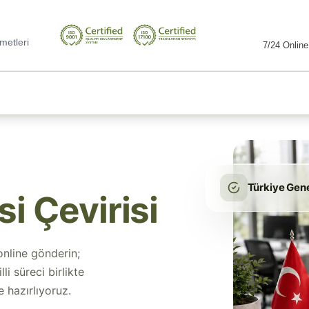
metleri
7/24 Online
Türkiye Gen
i Çevirisi
online gönderin;
i süreci birlikte
e hazırlıyoruz.