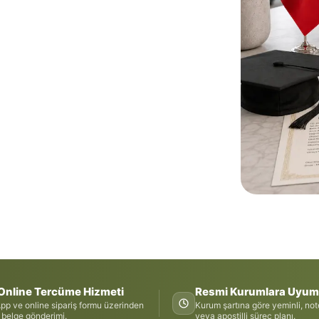
Online Tercüme Hizmeti
Resmi Kurumlara Uyum
p ve online sipariş formu üzerinden
Kurum şartına göre yeminli, not
 belge gönderimi.
veya apostilli süreç planı.