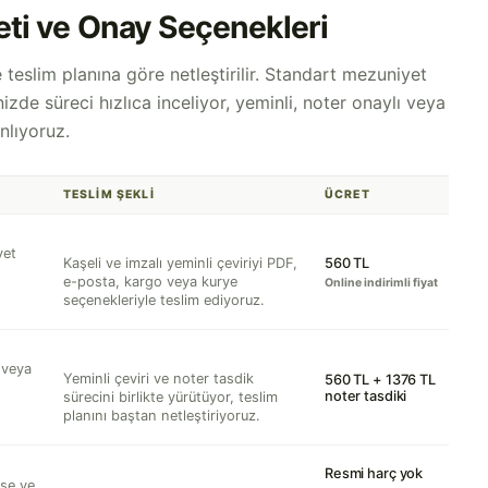
eti ve Onay Seçenekleri
 teslim planına göre netleştirilir. Standart mezuniyet
izde süreci hızlıca inceliyor, yeminli, noter onaylı veya
nlıyoruz.
TESLIM ŞEKLI
ÜCRET
yet
560 TL
Kaşeli ve imzalı yeminli çeviriyi PDF,
e-posta, kargo veya kurye
Online indirimli fiyat
seçenekleriyle teslim ediyoruz.
 veya
Yeminli çeviri ve noter tasdik
560 TL + 1376 TL
noter tasdiki
sürecini birlikte yürütüyor, teslim
planını baştan netleştiriyoruz.
Resmi harç yok
kse ve