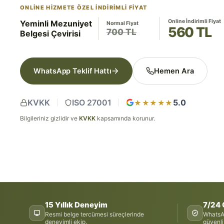
ONLINE HIZMETE ÖZEL İNDIRIMLI FIYAT
Online İndirimli Fiyat
Yeminli Mezuniyet
Normal Fiyat
560 TL
700 TL
Belgesi Çevirisi
WhatsApp Teklif Hattı
Hemen Ara
KVKK
ISO 27001
5.0
★★★★★
Bilgileriniz gizlidir ve
KVKK
kapsamında korunur.
15 Yıllık Deneyim
7/24 
Resmi belge tercümesi süreçlerinde
WhatsAp
deneyimli ekip.
güvenli