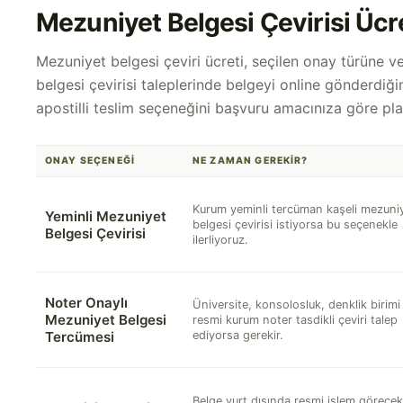
Mezuniyet Belgesi Çevirisi Ücr
Mezuniyet belgesi çeviri ücreti, seçilen onay türüne ve
belgesi çevirisi taleplerinde belgeyi online gönderdiğin
apostilli teslim seçeneğini başvuru amacınıza göre pla
ONAY SEÇENEĞI
NE ZAMAN GEREKIR?
Kurum yeminli tercüman kaşeli mezuni
Yeminli Mezuniyet
belgesi çevirisi istiyorsa bu seçenekle
Belgesi Çevirisi
ilerliyoruz.
Noter Onaylı
Üniversite, konsolosluk, denklik birimi
Mezuniyet Belgesi
resmi kurum noter tasdikli çeviri talep
Tercümesi
ediyorsa gerekir.
Belge yurt dışında resmi işlem görece