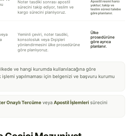
Apostil resmi harcı
Noter tasdiki sonrası apostil
bu
yoktur; takip ve
sürecini takip ediyor, teslim ve
teslim süreci talebe
kargo sürecini planlıyoruz.
göre planlanır.
Ülke
 veya
Yeminli çeviri, noter tasdiki,
prosedürüne
a
konsolosluk veya Dışişleri
göre ayrıca
yönlendirmesini ülke prosedürüne
planlanır.
göre planlıyoruz.
i ülkede ve hangi kurumda kullanılacağına göre
uk işlemi yapılmaması için belgenizi ve başvuru kurumu
ter Onaylı Tercüme
veya
Apostil İşlemleri
sürecini