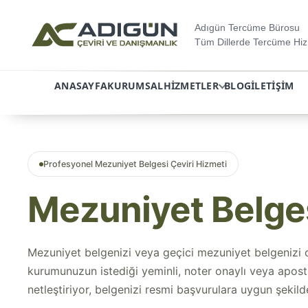
Adıgün Tercüme Bürosu
Tüm Dillerde Tercüme Hiz
ANASAYFA
KURUMSAL
HIZMETLER
BLOG
İLETIŞIM
İçeriğe
atla
Profesyonel Mezuniyet Belgesi Çeviri Hizmeti
Mezuniyet Belges
Mezuniyet belgenizi veya geçici mezuniyet belgenizi 
kurumunuzun istediği yeminli, noter onaylı veya apostill
netleştiriyor, belgenizi resmi başvurulara uygun şekild