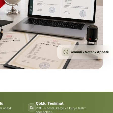
Yeminli • Noter • Apostil
lu
Çoklu Teslimat
er onaylı
PDF, e-posta, kargo ve kurye teslim
seçenekleri.