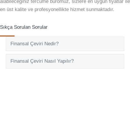
alabileceğiniz tercüme büromuz, sizlere en uygun fiyatlar ile
en üst kalite ve profesyonellikte hizmet sunmaktadır.
Sıkça Sorulan Sorular
Finansal Çeviri Nedir?
Exp
Finansal Çeviri Nasıl Yapılır?
Exp