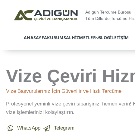
Adıgün Tercüme Bürosu
Tüm Dillerde Tercüme Hiz
ANASAYFA
KURUMSAL
HIZMETLER
BLOG
İLETIŞIM
İçeriğe
atla
Vize Çeviri Hiz
Vize Başvurularınız İçin Güvenilir ve Hızlı Tercüme
Profesyonel yeminli vize çeviri siparişinizi hemen verin! 
vize işlemlerinizi kolaylaştırın.
WhatsApp
Telegram