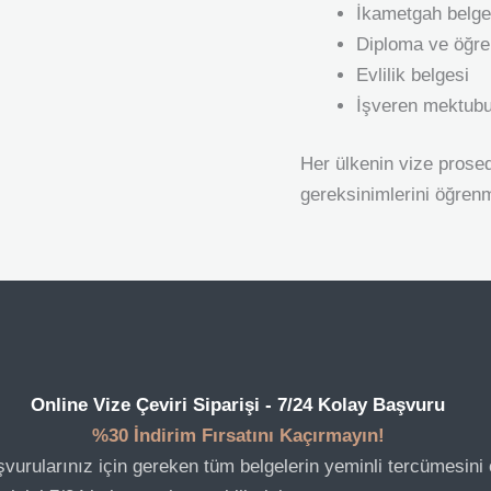
İkametgah belge
Diploma ve öğre
Evlilik belgesi
İşveren mektubu
Her ülkenin vize prosed
gereksinimlerini öğrenm
Online Vize Çeviri Siparişi - 7/24 Kolay Başvuru
%30 İndirim Fırsatını Kaçırmayın!
vurularınız için gereken tüm belgelerin yeminli tercümesini