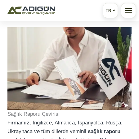
TR
İçeriğe
atla
Sağlık Raporu Çevirisi
Firmamız, İngilizce, Almanca, İspanyolca, Rusça,
Ukraynaca ve tüm dillerde yeminli
sağlık raporu