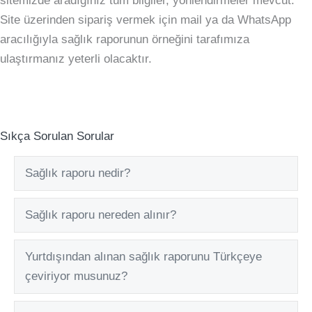
sitemizde aradığınız tüm bilgiler, yönlendirmeler mevcut.
Site üzerinden sipariş vermek için mail ya da WhatsApp
aracılığıyla sağlık raporunun örneğini tarafımıza
ulaştırmanız yeterli olacaktır.
Sıkça Sorulan Sorular
Sağlık raporu nedir?
Exp
Sağlık raporu nereden alınır?
Exp
Yurtdışından alınan sağlık raporunu Türkçeye
Exp
çeviriyor musunuz?