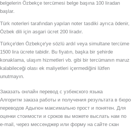
belgelerin Özbekçe tercümesi belge başına 100 liradan
başlar.
Türk noterleri tarafından yapılan noter tasdiki ayrıca ödenir,
Özbek dili için asgari ücret 200 liradır.
Türkçe'den Özbekçe'ye sözlü ardıl veya simultane tercüme
1500 lira ücrete tabidir.
Bu fiyatın, başka bir şehirde
konaklama, ulaşım hizmetleri vb. gibi bir tercümanın maruz
kalabileceği olası ek maliyetleri içermediğini lütfen
unutmayın.
Заказать онлайн перевод с узбекского языка
Алгоритм заказа работы и получения результата в бюро
переводов Адыгюн максимально прост и понятен. Для
оценки стоимости и сроков вы можете выслать нам по
e-mail, через мессенджер или форму на сайте скан