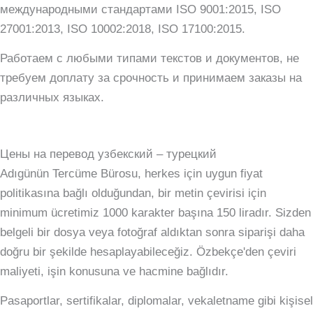
международными стандартами ISO 9001:2015, ISO
27001:2013, ISO 10002:2018, ISO 17100:2015.
Работаем с любыми типами текстов и документов, не
требуем доплату за срочность и принимаем заказы на
различных языках.
Цены на перевод узбекский – турецкий
Adıgünün Tercüme Bürosu, herkes için uygun fiyat
politikasına bağlı olduğundan, bir metin çevirisi için
minimum ücretimiz 1000 karakter başına 150 liradır.
Sizden
belgeli bir dosya veya fotoğraf aldıktan sonra siparişi daha
doğru bir şekilde hesaplayabileceğiz.
Özbekçe'den çeviri
maliyeti, işin konusuna ve hacmine bağlıdır.
Pasaportlar, sertifikalar, diplomalar, vekaletname gibi kişisel